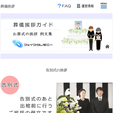
葬儀挨拶
告別式の挨拶